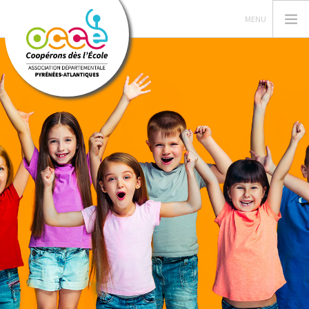
L'OCCE
GESTION ET ASSURANCE
VIE DE LA COOPERATIVE
ACTIONS PÉDAGOGIQUES
VALISE DES LIVRES
ACCÈS RÉSERVÉ
RECHERCHER
CONTACT