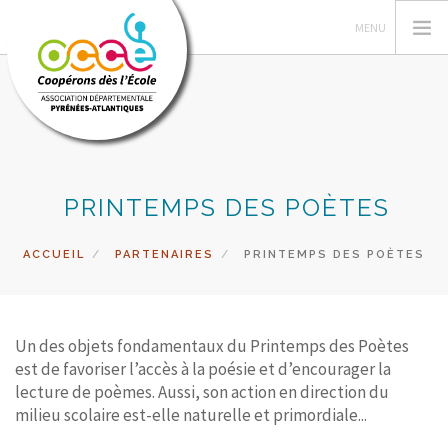
L'OCCE
PRINTEMPS DES POÈTES
GESTION ET ASSURANCE
VIE DE LA COOPERATIVE
ACCUEIL
PARTENAIRES
PRINTEMPS DES POÈTES
ACTIONS PÉDAGOGIQUES
VALISE DES LIVRES
ACCÈS RÉSERVÉ
Un des objets fondamentaux du Printemps des Poètes
est de favoriser l’accès à la poésie et d’encourager la
RECHERCHER
lecture de poèmes. Aussi, son action en direction du
milieu scolaire est-elle naturelle et primordiale...
CONTACT