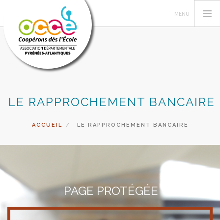
L'OCCE
LE RAPPROCHEMENT BANCAIRE
GESTION ET ASSURANCE
VIE DE LA COOPERATIVE
ACCUEIL
LE RAPPROCHEMENT BANCAIRE
ACTIONS PÉDAGOGIQUES
VALISE DES LIVRES
ACCÈS RÉSERVÉ
RECHERCHER
PAGE PROTÉGÉE
CONTACT