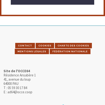
CONTACT
COOKIES
CHARTE DES COOKIES
MENTIONS LÉGALES
FÉDÉRATION NATIONALE
Site de l'OCCE64
Résidence Ansabère 1
41, avenue du loup
64000 PAU
T : 05 59 30 17 84
E : ad64@occe.coop