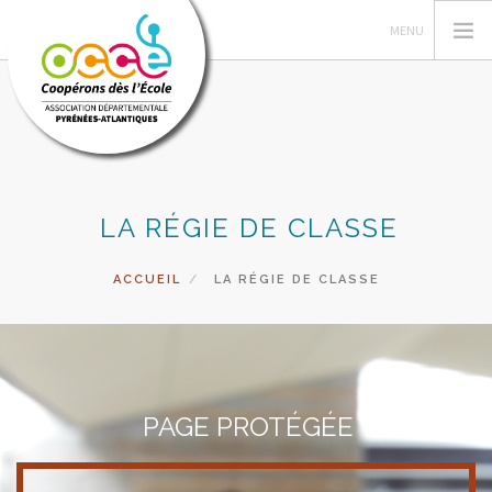
L'OCCE
LA RÉGIE DE CLASSE
GESTION ET ASSURANCE
VIE DE LA COOPERATIVE
ACCUEIL
LA RÉGIE DE CLASSE
ACTIONS PÉDAGOGIQUES
VALISE DES LIVRES
ACCÈS RÉSERVÉ
RECHERCHER
PAGE PROTÉGÉE
CONTACT