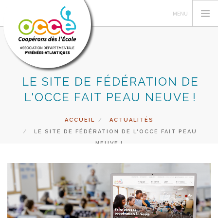
LE SITE DE FÉDÉRATION DE
L'OCCE
L'OCCE FAIT PEAU NEUVE !
GESTION ET ASSURANCE
VIE DE LA COOPERATIVE
ACCUEIL
ACTUALITÉS
LE SITE DE FÉDÉRATION DE L'OCCE FAIT PEAU
ACTIONS PÉDAGOGIQUES
NEUVE !
VALISE DES LIVRES
ACCÈS RÉSERVÉ
RECHERCHER
CONTACT