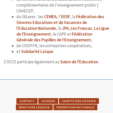
complémentaires de l'enseignement public |
CNAECEP,
du G8 avec : les
CEMEA
, l'
EEDF
, la
Fédération des
Oeuvres Educatives et de Vacances de
l’Education Nationale
, la
JPA
,
Les Francas
,
La Ligue
de l'Enseignement
, le CAPE et
Fédération
Générale des Pupilles de l’Enseignement
,
de COOP.FR, les entreprises coopératives,
et
Solidarité Laïque
.
L'OCCE participe également au
Salon de l'Education
.
CONTACT
COOKIES
CHARTE DES COOKIES
MENTIONS LÉGALES
FÉDÉRATION NATIONALE