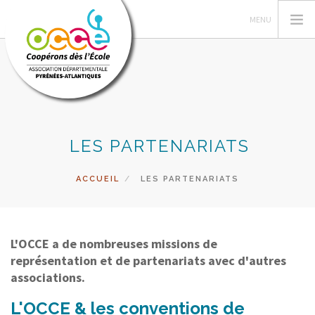
L'OCCE
LES PARTENARIATS
GESTION ET ASSURANCE
VIE DE LA COOPERATIVE
ACCUEIL
LES PARTENARIATS
ACTIONS PÉDAGOGIQUES
VALISE DES LIVRES
ACCÈS RÉSERVÉ
L'OCCE a de nombreuses missions de
représentation et de partenariats avec d'autres
RECHERCHER
associations.
CONTACT
L'OCCE & les conventions de